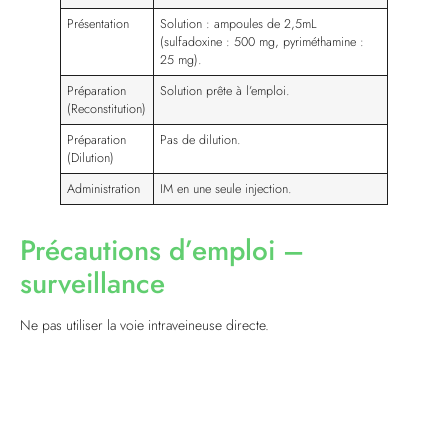
Présentation
Solution : ampoules de 2,5mL
(sulfadoxine : 500 mg, pyriméthamine :
25 mg).
Préparation
Solution prête à l’emploi.
(Reconstitution)
Préparation
Pas de dilution.
(Dilution)
Administration
IM en une seule injection.
Précautions d’emploi –
surveillance
Ne pas utiliser la voie intraveineuse directe.
En cas de manifestations cutanées, de troubles hématologiques ou
d’insuffisance médullaire (angine, ulcérations buccales) : arrêt définitif
du traitement.
Ne pas utiliser en traitement préventif.