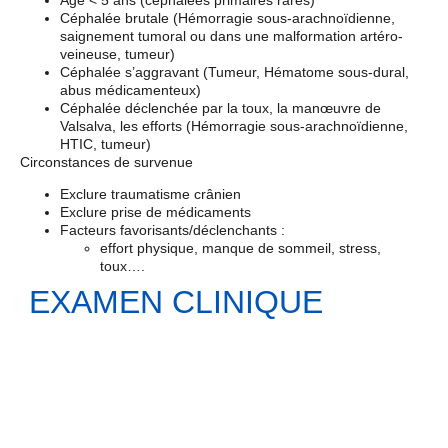
Céphalée brutale (Hémorragie sous-arachnoïdienne,
saignement tumoral ou dans une malformation artéro-
veineuse, tumeur)
Céphalée s’aggravant (Tumeur, Hématome sous-dural,
abus médicamenteux)
Céphalée déclenchée par la toux, la manœuvre de
Valsalva, les efforts (Hémorragie sous-arachnoïdienne,
HTIC, tumeur)
Circonstances de survenue
Exclure traumatisme crânien
Exclure prise de médicaments
Facteurs favorisants/déclenchants :
effort physique, manque de sommeil, stress,
toux….
EXAMEN CLINIQUE
Rechercher un trouble de la conscience
Score de Glasgow
Score de Glasgow
ou équivalent
Examen neurologique complet à la recherche de