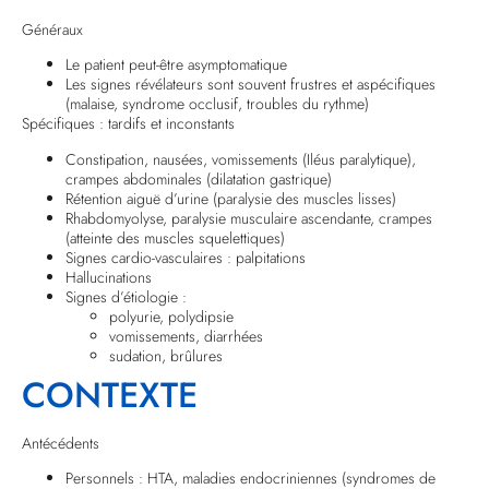
Généraux
Le patient peut-être asymptomatique
Les signes révélateurs sont souvent frustres et aspécifiques
(malaise, syndrome occlusif, troubles du rythme)
Spécifiques : tardifs et inconstants
Constipation, nausées, vomissements (Iléus paralytique),
crampes abdominales (dilatation gastrique)
Rétention aiguë d’urine (paralysie des muscles lisses)
Rhabdomyolyse, paralysie musculaire ascendante, crampes
(atteinte des muscles squelettiques)
Signes cardio-vasculaires : palpitations
Hallucinations
Signes d’étiologie :
polyurie, polydipsie
vomissements, diarrhées
sudation, brûlures
CONTEXTE
Antécédents
Personnels : HTA, maladies endocriniennes (syndromes de