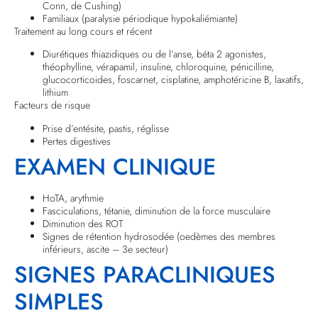
Conn, de Cushing)
Familiaux (paralysie périodique hypokaliémiante)
Traitement au long cours et récent
Diurétiques thiazidiques ou de l’anse, béta 2 agonistes,
théophylline, vérapamil, insuline, chloroquine, pénicilline,
glucocorticoides, foscarnet, cisplatine, amphotéricine B, laxatifs,
lithium
Facteurs de risque
Prise d’entésite, pastis, réglisse
Pertes digestives
EXAMEN CLINIQUE
HoTA, arythmie
Fasciculations, tétanie, diminution de la force musculaire
Diminution des ROT
Signes de rétention hydrosodée (oedèmes des membres
inférieurs, ascite – 3e secteur)
SIGNES PARACLINIQUES
SIMPLES