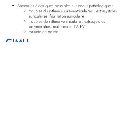
Anomalies électriques possibles sur coeur pathologique :
troubles du rythme supra-ventriculaires : extrasystoles
auriculaires, fibrillation auriculaire
troubles de rythme ventriculaire : extrasystoles
polymorphes, multifocaux, TV, FV
torsade de pointe
CIMU
Tri 2 : situation non menaçante
Tri 4 ou 5 : situation menaçante : kaliémie < 2,5 mmol/L ou
signes électriques
Signes paracliniques
Ionogramme sanguin – urée – créatinine
Glycémie
NFS (hématocrite) associé aux protides plasmatiques (estimation
secteur extracellulaire)
A discuter en fonction du contexte : magnésémie (à visée
étiologique), calcémie (signe de gravité surajouté)
Ionogramme urinaire (natriurèse)
Gaz du sang artériels (recherche alcalose)
Diagnostic étiologique