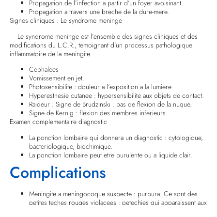
Propagation de l’infection a partir d’un foyer avoisinant.
Propagation a travers une breche de la dure-mere.
Signes cliniques : Le syndrome meninge
Le syndrome meninge est l’ensemble des signes cliniques et des
modifications du L.C.R., temoignant d’un processus pathologique
inflammatoire de la meningite.
Cephalees
Vomissement en jet.
Photosensibilite : douleur a l’exposition a la lumiere
Hyperesthesie cutanee : hypersensibilite aux objets de contact.
Raideur : Signe de Brudzinski : pas de flexion de la nuque.
Signe de Kernig : flexion des membres inferieurs.
Examen complementaire diagnostic
La ponction lombaire qui donnera un diagnostic : cytologique,
bacteriologique, biochimique.
La ponction lombaire peut etre purulente ou a liquide clair.
Complications
Meningite a meningocoque suspecte : purpura. Ce sont des
petites teches rouges violacees : petechies qui apparaissent aux
niveau de peau. L’agent pathogene arrive dans les vaisseaux, les