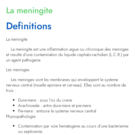
La meningite
Definitions
La meningite
La meningite est une inflammation aigue ou chronique des meninges
et resulte d’une contamination du liquide cephalo-rachidien (L.C.R.) par
un agent pathogene.
Les meninges
Les meninges sont les membranes qui enveloppent le systeme
nerveux central (moelle epiniere et cerveau). Elles sont au nombre de
trois :
Dure-mere : sous l’os du crene
Arachnoede : antre dure-mere et pie-mere
Pie-mere : entoure le systeme nerveux central
Physiopathologie
Contamination par voie hematogene au cours d’une bacteriemie
ou septicemie.