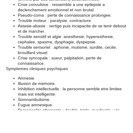
Crise convulsive : ressemble a une epilepsie a
declenchement emotionnel et non brutal.
Pseudo-coma : perte de connaissance prolongee.
Trouble moteur : paralysie, contracture.
Astasie-abasie : vertige puis incapacite de se tenir debout
et de marcher.
Trouble sensitif et algie: anesthesie, hyperesthesie,
cephalee, spasme, dysphagie, dyspepsie.
Trouble sensoriel : aphonie, mutisme, surdite, cecite,
brouillard visuel.
Crise syncopale : sueur, palpitation, perte de
connaissance.
Symptemes cliniques psychiques
Amnesie.
Illusion de memoire.
Inhibition intellectuelle : la personne semble etre limitee
mais est intelligente.
Somnambulisme.
Fugue amnesique.
Personnalite alternante : double, triple, quadruple : vie
parallele.
Hysterie de conversion : conflit intrapsychique qui se
transforme en sympteme physique.
Formes cliniques