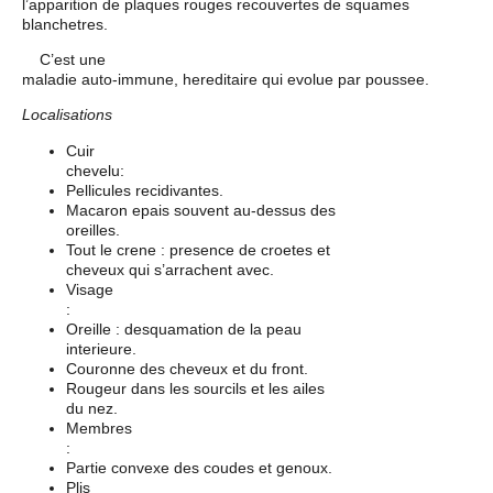
l’apparition de plaques rouges recouvertes de squames
blanchetres.
C’est une
maladie auto-immune, hereditaire qui evolue par poussee.
Localisations
Cuir
chevelu:
Pellicules recidivantes.
Macaron epais souvent au-dessus des
oreilles.
Tout le crene : presence de croetes et
cheveux qui s’arrachent avec.
Visage
:
Oreille : desquamation de la peau
interieure.
Couronne des cheveux et du front.
Rougeur dans les sourcils et les ailes
du nez.
Membres
:
Partie convexe des coudes et genoux.
Plis