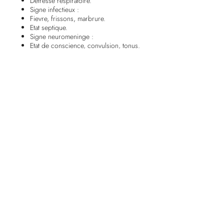
Detresse respiratoire.
Signe infectieux :
Fievre, frissons, marbrure.
Etat septique.
Signe neuromeninge :
Etat de conscience, convulsion, tonus.
Signes de gravite
Vomissement permanent, bileux, sanglant, fecaloede,
intolerance alimentaire.
Hyperthermie, amaigrissement, deshydratation.
Teint gris, fontanelle anterieur bombee.
Trouble de la conscience et du tonus.
Abdomen meteorise, defense abdominale.
Complications
Perte de poids et du perimetre crenien.
Deshydratation : surveillance du pli cutanee, secheresse des
muqueuses, diminution de la diurese, constipation, tachycardie.
Perturbation hydroelectrolytique : hyponatremie, hypokaliemie
Œsophagite due a l’acidite du liquide gastrique.
Syndrome de Mallory-Weiss (lesion de la muqueuse
œsophagienne).
Etiologies
Cause chirurgicale.