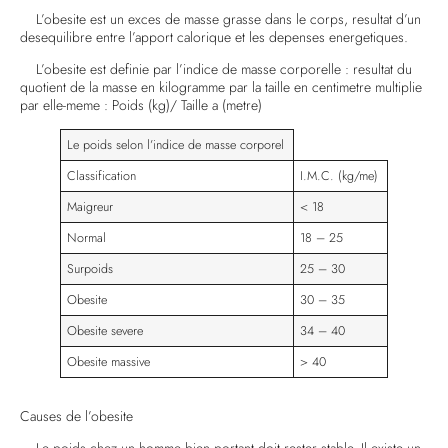
L’obesite est un exces de masse grasse dans le corps, resultat d’un
desequilibre entre l’apport calorique et les depenses energetiques.
L’obesite est definie par l’indice de masse corporelle : resultat du
quotient de la masse en kilogramme par la taille en centimetre multiplie
par elle-meme : Poids (kg)/ Taille a (metre)
Le poids selon l’indice de masse corporel
Classification
I.M.C. (kg/me)
Maigreur
< 18
Normal
18 – 25
Surpoids
25 – 30
Obesite
30 – 35
Obesite severe
34 – 40
Obesite massive
> 40
Causes de l’obesite