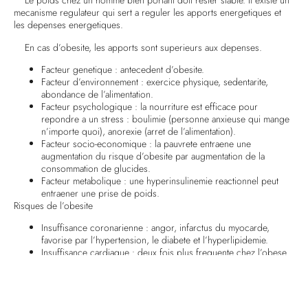
Le poids chez un homme bien portant doit rester stable. Il existe un
mecanisme regulateur qui sert a reguler les apports energetiques et
les depenses energetiques.
En cas d’obesite, les apports sont superieurs aux depenses.
Facteur genetique : antecedent d’obesite.
Facteur d’environnement : exercice physique, sedentarite,
abondance de l’alimentation.
Facteur psychologique : la nourriture est efficace pour
repondre a un stress : boulimie (personne anxieuse qui mange
n’importe quoi), anorexie (arret de l’alimentation).
Facteur socio-economique : la pauvrete entraene une
augmentation du risque d’obesite par augmentation de la
consommation de glucides.
Facteur metabolique : une hyperinsulinemie reactionnel peut
entraener une prise de poids.
Risques de l’obesite
Insuffisance coronarienne : angor, infarctus du myocarde,
favorise par l’hypertension, le diabete et l’hyperlipidemie.
Insuffisance cardiaque : deux fois plus frequente chez l’obese
et favorise par l’hypertension.
Hypertension arterielle.
Accident vasculo-cerebral.
Probleme veineux.