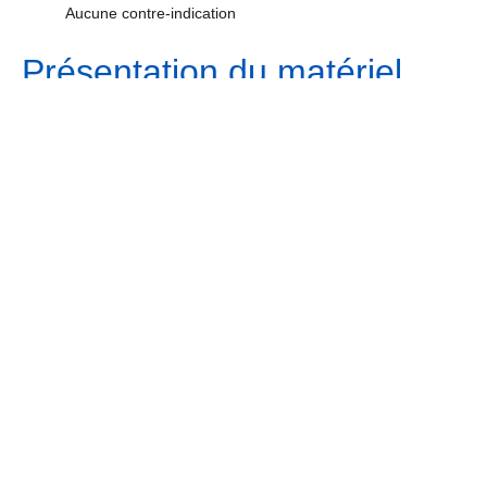
Aucune contre-indication
Présentation du matériel
Mandrin à usage unique semi-rigide ayant une longueur
de 60 à 72 cm avec des repères tout les 10cm et un
diamètre de 5 mm (french 15), recourbé en son extrémité
distale en forme de J
fichier_532
Mandrin à usage unique semi-rigide
Convient aux sondes trachéales de diamètre = 6
mm (modèle adulte)
Description de la technique
fichier_533