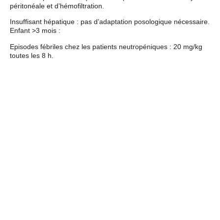
péritonéale et d’hémofiltration.
Insuffisant hépatique : pas d’adaptation posologique nécessaire.
Enfant >3 mois :
Episodes fébriles chez les patients neutropéniques : 20 mg/kg
toutes les 8 h.
Insuffisance hépatique ou rénale : aucune expérience
disponible.
Poudre : 250 mg, 500 mg, 1g.
Voie IV : 5mL d’eau p.p.i. pour 250 mg. Solution reconstituée
incolore ou jaune pâle. Agiter avant emploi.
Perfusion IV : 50 à 200mL de chlorure de sodium 0,9 %, ou :
glucosé 5% ou 10 %, glucosé 5% et bicarbonate de sodium 0,02
%, chlorure de sodium 0,9 % et glucosé 5%, glucosé 5% et
chlorure de sodium 0,225 %, glucosé 5% et chlorure de
potassium 0,15 %, mannitol 2,5% ou 10 %.
Intraveineuse ou
Perfusion IV
Préparation
Voir reconstitution.