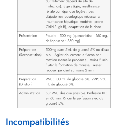
du traitement dépend du site de
l’infection). Sujets âgés, insuffisance
rénale ou hépatique légère : pas
d’ajustement posologique nécessaire.
Insuffisance hépatique modérée (score
Child-Pugh B), adaptation de la dose.
Présentation
Poudre : 500 mg (quinupristine : 150 mg,
dalfopristine : 350 mg).
Préparation
500mg dans 5mL de glucosé 5% ou d’eau
(Reconstitution)
p.p.i. Agiter doucement le flacon par
rotation manuelle pendant au moins 2 min.
Éviter la formation de mousse. Laisser
reposer pendant au moins 2 min.
Préparation
VVC: 100 mL de glucosé 5%. VVP: 250
(Dilution)
mL de glucosé 5%.
Administration
Sur VVC dès que possible. Perfusion IV :
en 60 min. Rincer la perfusion avec du
glucosé 5%.
Incompatibilités