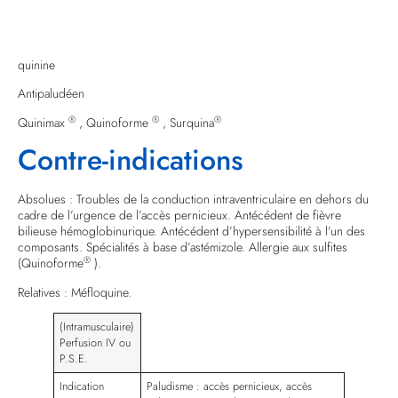
quinine
Antipaludéen
®
®
®
Quinimax
, Quinoforme
, Surquina
Contre-indications
Absolues : Troubles de la conduction intraventriculaire en dehors du
cadre de l’urgence de l’accès pernicieux. Antécédent de fièvre
bilieuse hémoglobinurique. Antécédent d’hypersensibilité à l’un des
composants. Spécialités à base d’astémizole. Allergie aux sulfites
®
(Quinoforme
).
Relatives : Méfloquine.
(Intramusculaire)
Perfusion IV ou
P.S.E.
Indication
Paludisme : accès pernicieux, accès