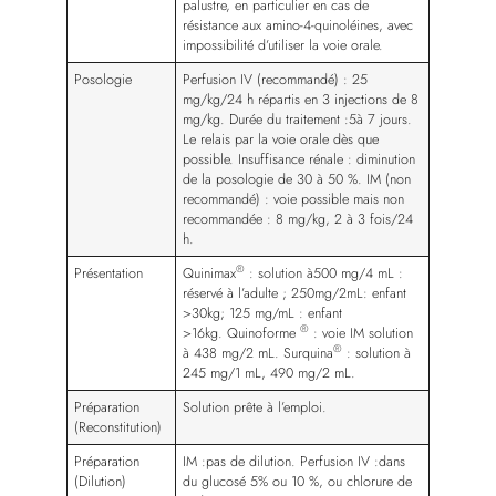
palustre, en particulier en cas de
résistance aux amino-4-quinoléines, avec
impossibilité d’utiliser la voie orale.
Posologie
Perfusion IV (recommandé) : 25
mg/kg/24 h répartis en 3 injections de 8
mg/kg. Durée du traitement :5à 7 jours.
Le relais par la voie orale dès que
possible. Insuffisance rénale : diminution
de la posologie de 30 à 50 %. IM (non
recommandé) : voie possible mais non
recommandée : 8 mg/kg, 2 à 3 fois/24
h.
®
Présentation
Quinimax
: solution à500 mg/4 mL :
réservé à l’adulte ; 250mg/2mL: enfant
>30kg; 125 mg/mL : enfant
®
>16kg. Quinoforme
: voie IM solution
®
à 438 mg/2 mL. Surquina
: solution à
245 mg/1 mL, 490 mg/2 mL.
Préparation
Solution prête à l’emploi.
(Reconstitution)
Préparation
IM :pas de dilution. Perfusion IV :dans
(Dilution)
du glucosé 5% ou 10 %, ou chlorure de