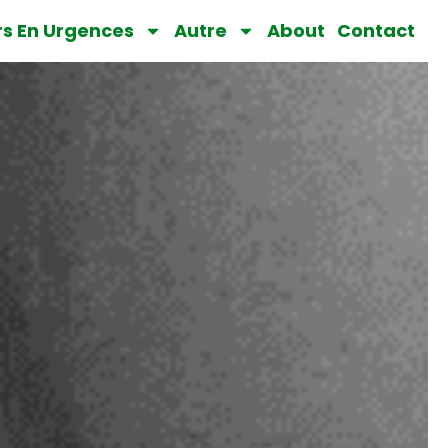
rs En Urgences
Autre
About
Contact