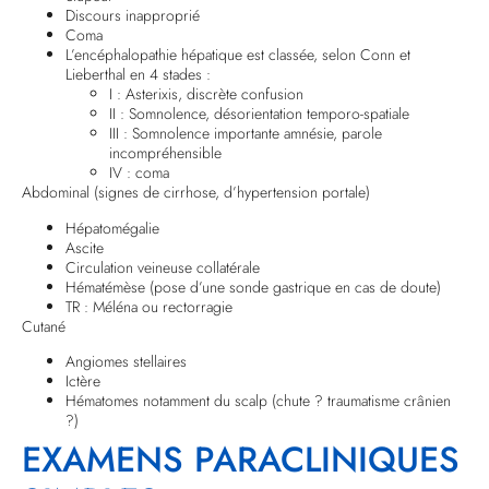
Discours inapproprié
Coma
L’encéphalopathie hépatique est classée, selon Conn et
Lieberthal en 4 stades :
I : Asterixis, discrète confusion
II : Somnolence, désorientation temporo-spatiale
III : Somnolence importante amnésie, parole
incompréhensible
IV : coma
Abdominal (signes de cirrhose, d’hypertension portale)
Hépatomégalie
Ascite
Circulation veineuse collatérale
Hématémèse (pose d’une sonde gastrique en cas de doute)
TR : Méléna ou rectorragie
Cutané
Angiomes stellaires
Ictère
Hématomes notamment du scalp (chute ? traumatisme crânien
?)
EXAMENS PARACLINIQUES