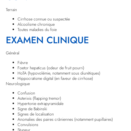
Terrain
Cirrhose connue ou suspectée
Alcoolisme chronique
Toutes maladies du foie
EXAMEN CLINIQUE
Général
Fièvre
Foetor hepaticus (odeur de fruit pourri)
HoTA (hypovolémie, notamment sous diurétiques)
Hippocratisme digital (en faveur de cirrhose)
Neurologique
Confusion
Asterixis (flapping tremor)
Hypertonie extrapyramidale
Signe de Babinski
Signes de localisation
Anomalies des paires crâniennes (notamment pupillaires)
Convulsions
Stupeur