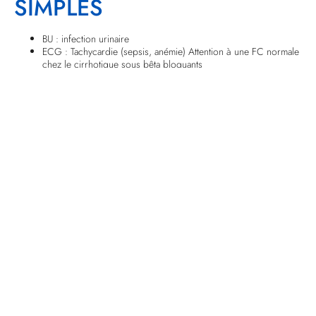
SIMPLES
BU : infection urinaire
ECG : Tachycardie (sepsis, anémie) Attention à une FC normale
chez le cirrhotique sous bêta bloquants
Sonde nasogastrique : Si doute sur une hémorragie digestive
haute
Glycémie capillaire (hypoglycémie)
Hémoglobine capillaire
CIMU
Tri 1 à 3 en fonction de la gravité clinique
Signes paracliniques
Pour l’évaluation du retentissement de l’encéphalopathie et non
pour la confirmer
BIOLOGIQUE
NFS
Ionogramme sanguin : montre souvent une hyponatrémie
d’inflation, une acidose métabolique organique, parfois