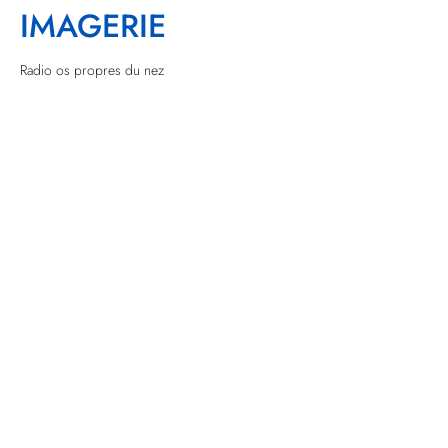
IMAGERIE
Radio os propres du nez
Montre le déplacement dans le plan sagittal
Incidence de Gosserez montre le déplacement dans le plan
frontal