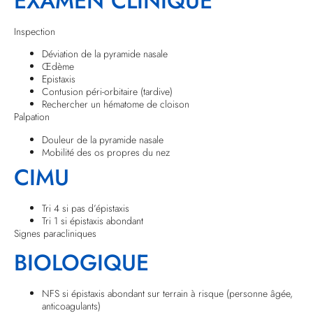
EXAMEN CLINIQUE
Inspection
Déviation de la pyramide nasale
Œdème
Epistaxis
Contusion péri-orbitaire (tardive)
Rechercher un hématome de cloison
Palpation
Douleur de la pyramide nasale
Mobilité des os propres du nez
CIMU
Tri 4 si pas d’épistaxis
Tri 1 si épistaxis abondant
Signes paracliniques
BIOLOGIQUE
NFS si épistaxis abondant sur terrain à risque (personne âgée,
anticoagulants)