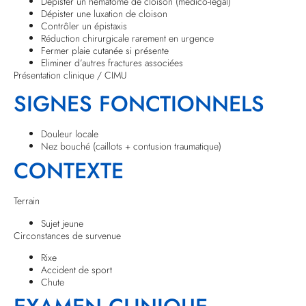
Dépister un hématome de cloison (médico-légal)
Dépister une luxation de cloison
Contrôler un épistaxis
Réduction chirurgicale rarement en urgence
Fermer plaie cutanée si présente
Eliminer d’autres fractures associées
Présentation clinique / CIMU
SIGNES FONCTIONNELS
Douleur locale
Nez bouché (caillots + contusion traumatique)
CONTEXTE
Terrain
Sujet jeune
Circonstances de survenue
Rixe
Accident de sport
Chute