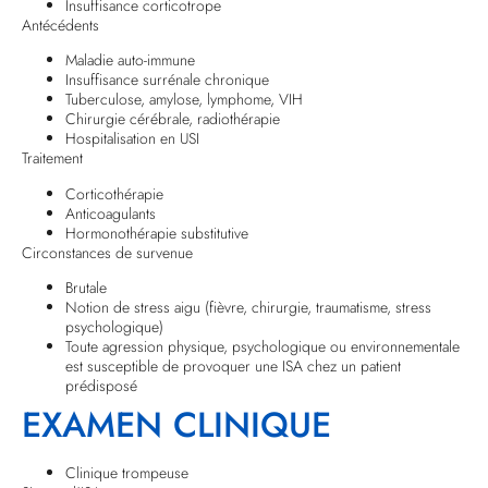
Insuffisance corticotrope
Antécédents
Maladie auto-immune
Insuffisance surrénale chronique
Tuberculose, amylose, lymphome, VIH
Chirurgie cérébrale, radiothérapie
Hospitalisation en USI
Traitement
Corticothérapie
Anticoagulants
Hormonothérapie substitutive
Circonstances de survenue
Brutale
Notion de stress aigu (fièvre, chirurgie, traumatisme, stress
psychologique)
Toute agression physique, psychologique ou environnementale
est susceptible de provoquer une ISA chez un patient
prédisposé
EXAMEN CLINIQUE
Clinique trompeuse