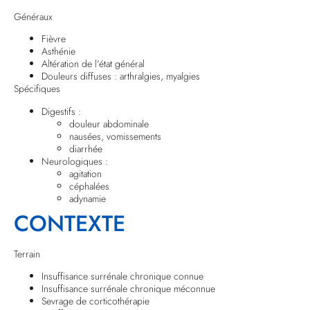
Généraux
Fièvre
Asthénie
Altération de l’état général
Douleurs diffuses : arthralgies, myalgies
Spécifiques
Digestifs :
douleur abdominale
nausées, vomissements
diarrhée
Neurologiques :
agitation
céphalées
adynamie
CONTEXTE
Terrain
Insuffisance surrénale chronique connue
Insuffisance surrénale chronique méconnue
Sevrage de corticothérapie