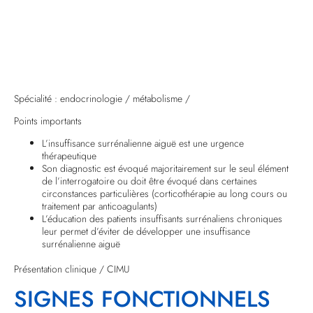
Spécialité : endocrinologie / métabolisme /
Points importants
L’insuffisance surrénalienne aiguë est une urgence
thérapeutique
Son diagnostic est évoqué majoritairement sur le seul élément
de l’interrogatoire ou doit être évoqué dans certaines
circonstances particulières (corticothérapie au long cours ou
traitement par anticoagulants)
L’éducation des patients insuffisants surrénaliens chroniques
leur permet d’éviter de développer une insuffisance
surrénalienne aiguë
Présentation clinique / CIMU
SIGNES FONCTIONNELS