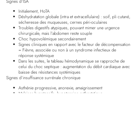
Signes d’ISA
Initialement, HoTA
Déshydratation globale (intra et extracellulaire) : soif, pli cutané,
sécheresse des muqueuses, cernes péri-oculaires
Troubles digestifs atypiques, pouvant mimer une urgence
chirurgicale, mais l’abdomen reste souple
Choc hypovolémique secondairement
Signes cliniques en rapport avec le facteur de décompensation
= Fièvre, associée ou non à un syndrome infectieux de
réponse systémique
Dans les suites, le tableau hémodynamique se rapproche de
celui du choc septique : augmentation du débit cardiaque avec
baisse des résistances systémiques
Signes d’insuffisance surrénale chronique
Asthénie progressive, anorexie, amaigrissement
Malaises hypotensifs, hypotension orthostatique
Malaises hypoglycémiques
Signes étiologiques
Origine centrale : pâleur, dépilation, perte de poids, atrophie
testiculaire ou aménorrhée secondaire
Origine périphérique : mélanodermie, vitiligo, thyroïdite
chronique