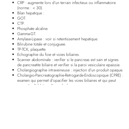
CRP : augmente lors d’un terrain infectieux ou inflammatoire
(norme : < 30).
Bilan hepatique :
GOT.
CTP.
Phosphate alcaline.
Gamma-GT.
Amylase-Lipase : voir si retentissement hepatique.
Bilirubine totale et conjuguee.
TP-TCK, plaquette.
Echographie du foie et voies biliaires.
Scanner abdominale : verifier si le pancreas est sain et signes
de pancreatite biliaire et verifier si la paroi vesiculaire epaissie.
Cholangiographie intraveineuse : injection d’un produit opaque.
Cholangio-Pancreatographie-Retrogarde-Endoscopique (CPRE) :
examen qui permet d’opacifier les voies biliaires et qui peut
permettre l’ablation d’un calcul.
Sphincterotomie : on ouvre au niveau du sphincter d’Oddi
(orifice oe le canal choledoque s’ouvre dans le duodenum)
pour retirer le calcul.
Traitements et soins
infirmiers