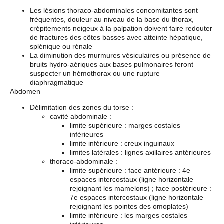
Les lésions thoraco-abdominales concomitantes sont
fréquentes, douleur au niveau de la base du thorax,
crépitements neigeux à la palpation doivent faire redouter
de fractures des côtes basses avec atteinte hépatique,
splénique ou rénale
La diminution des murmures vésiculaires ou présence de
bruits hydro-aériques aux bases pulmonaires feront
suspecter un hémothorax ou une rupture
diaphragmatique
Abdomen
Délimitation des zones du torse :
cavité abdominale :
limite supérieure : marges costales
inférieures
limite inférieure : creux inguinaux
limites latérales : lignes axillaires antérieures
thoraco-abdominale :
limite supérieure : face antérieure : 4e
espaces intercostaux (ligne horizontale
rejoignant les mamelons) ; face postérieure :
7e espaces intercostaux (ligne horizontale
rejoignant les pointes des omoplates)
limite inférieure : les marges costales