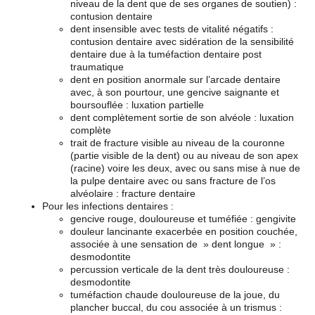
niveau de la dent que de ses organes de soutien) :
contusion dentaire
dent insensible avec tests de vitalité négatifs :
contusion dentaire avec sidération de la sensibilité
dentaire due à la tuméfaction dentaire post
traumatique
dent en position anormale sur l’arcade dentaire
avec, à son pourtour, une gencive saignante et
boursouflée : luxation partielle
dent complètement sortie de son alvéole : luxation
complète
trait de fracture visible au niveau de la couronne
(partie visible de la dent) ou au niveau de son apex
(racine) voire les deux, avec ou sans mise à nue de
la pulpe dentaire avec ou sans fracture de l’os
alvéolaire : fracture dentaire
Pour les infections dentaires :
gencive rouge, douloureuse et tuméfiée : gengivite
douleur lancinante exacerbée en position couchée,
associée à une sensation de » dent longue » :
desmodontite
percussion verticale de la dent très douloureuse :
desmodontite
tuméfaction chaude douloureuse de la joue, du
plancher buccal, du cou associée à un trismus :