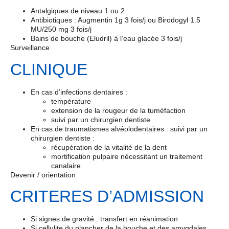
Antalgiques de niveau 1 ou 2
Antibiotiques : Augmentin 1g 3 fois/j ou Birodogyl 1.5
MU/250 mg 3 fois/j
Bains de bouche (Eludril) à l’eau glacée 3 fois/j
Surveillance
CLINIQUE
En cas d’infections dentaires :
température
extension de la rougeur de la tuméfaction
suivi par un chirurgien dentiste
En cas de traumatismes alvéolodentaires : suivi par un
chirurgien dentiste :
récupération de la vitalité de la dent
mortification pulpaire nécessitant un traitement
canalaire
Devenir / orientation
CRITERES D’ADMISSION
Si signes de gravité : transfert en réanimation
Si cellulite du plancher de la bouche et des amygdales,