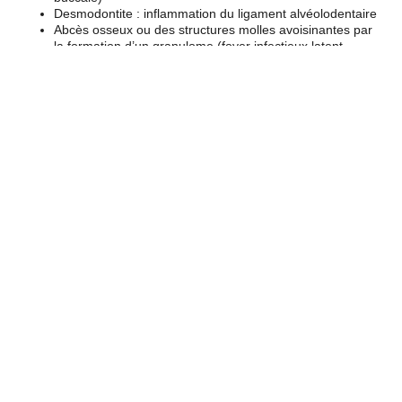
Desmodontite : inflammation du ligament alvéolodentaire
Abcès osseux ou des structures molles avoisinantes par
la formation d’un granulome (foyer infectieux latent
localisé au niveau des racines dentaires) puis
mortification dentaire (dent insensible et devenant
noirâtre) et enfin diffusion microbienne systémique
Parodontopathies : atteinte des éléments de soutien de la
dent (gencive, cément, os) provenant le plus souvent,
d’un processus infectieux mais parfois d’une pathologie
d’ordre général
Traumatisme dentaire : sa gravité dépend de l’état de
délabrement des éléments de soutien de la dent, à savoir
l’os alvéolaire et le ligament alvéolodentaire
Auteur(s) : Alexandra ATLAN
Facebook Page
Medical Education
——
Website Accueil
——
Notre Application
Pour plus des conseils sur cette application et
developpement de cette dernier contacter avec moi dans
ma emaile
support@mededuct.com